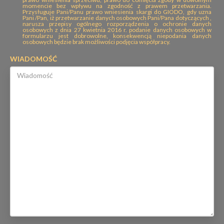
momencie bez wpływu na zgodność z prawem przetwarzania.
Przysługuje Pani/Panu prawo wniesienia skargi do GIODO, gdy uzna
Pani /Pan, iż przetwarzanie danych osobowych Pani/Pana dotyczących ,
narusza przepisy ogólnego rozporządzenia o ochronie danych
osobowych z dnia 27 kwietnia 2016 r. podanie danych osobowych w
formularzu jest dobrowolne, konsekwencją niepodania danych
osobowych będzie brak możliwości podjęcia współpracy.
WIADOMOŚĆ