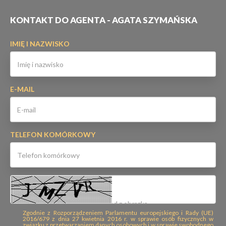
KONTAKT DO AGENTA - AGATA SZYMAŃSKA
IMIĘ I NAZWISKO
E-MAIL
TELEFON KOMÓRKOWY
Zgodnie z Rozporządzeniem Parlamentu europejskiego i Rady (UE)
2016/679 z dnia 27 kwietnia 2016 r. w sprawie osób fizycznych w
związku z przetwarzaniem danych osobowych i w sprawie swobodnego