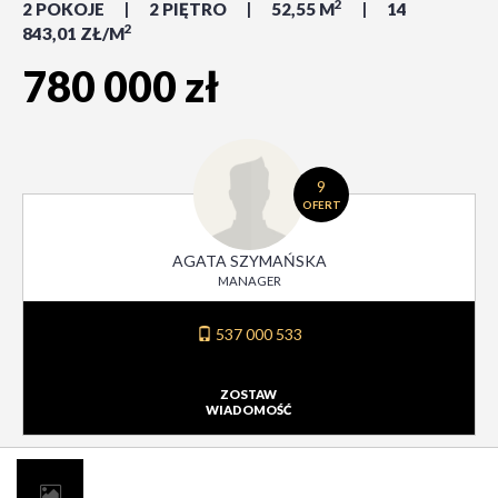
2
2 POKOJE
2 PIĘTRO
52,55 M
14
2
843,01 ZŁ/M
780 000 zł
9
OFERT
AGATA SZYMAŃSKA
MANAGER
537 000 533
ZOSTAW
WIADOMOŚĆ