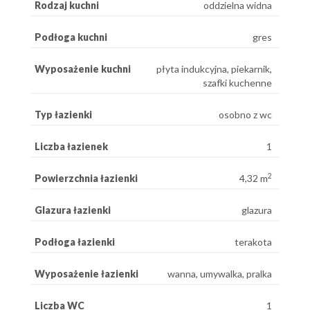
Rodzaj kuchni
oddzielna widna
Podłoga kuchni
gres
Wyposażenie kuchni
płyta indukcyjna, piekarnik,
szafki kuchenne
Typ łazienki
osobno z wc
Liczba łazienek
1
2
Powierzchnia łazienki
4,32 m
Glazura łazienki
glazura
Podłoga łazienki
terakota
Wyposażenie łazienki
wanna, umywalka, pralka
Liczba WC
1