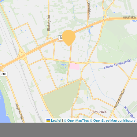
Leaflet
|
© OpenMapTiles
© OpenStreetMap contributors