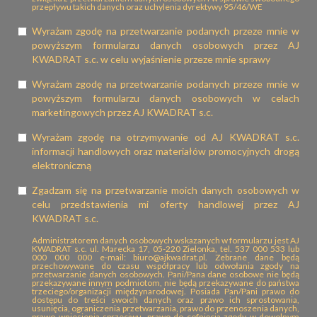
przepływu takich danych oraz uchylenia dyrektywy 95/46/WE
Wyrażam zgodę na przetwarzanie podanych przeze mnie w
powyższym formularzu danych osobowych przez AJ
KWADRAT s.c. w celu wyjaśnienie przeze mnie sprawy
Wyrażam zgodę na przetwarzanie podanych przeze mnie w
powyższym formularzu danych osobowych w celach
marketingowych przez AJ KWADRAT s.c.
Wyrażam zgodę na otrzymywanie od AJ KWADRAT s.c.
informacji handlowych oraz materiałów promocyjnych drogą
elektroniczną
Zgadzam się na przetwarzanie moich danych osobowych w
celu przedstawienia mi oferty handlowej przez AJ
KWADRAT s.c.
Administratorem danych osobowych wskazanych w formularzu jest AJ
KWADRAT s.c. ul. Marecka 17, 05-220 Zielonka, tel. 537 000 533 lub
000 000 000 e-mail: biuro@ajkwadrat.pl. Zebrane dane będą
przechowywane do czasu współpracy lub odwołania zgody na
przetwarzanie danych osobowych. Pani/Pana dane osobowe nie będą
przekazywane innym podmiotom, nie będą przekazywane do państwa
trzeciego/organizacji międzynarodowej. Posiada Pan/Pani prawo do
dostępu do treści swoich danych oraz prawo ich sprostowania,
usunięcia, ograniczenia przetwarzania, prawo do przenoszenia danych,
prawo wniesienia sprzeciwu, prawo do cofnięcia zgody w dowolnym