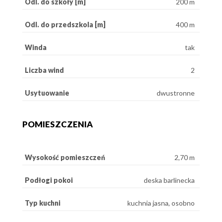
Odl. do szkoły [m]
200 m
Odl. do przedszkola [m]
400 m
Winda
tak
Liczba wind
2
Usytuowanie
dwustronne
POMIESZCZENIA
Wysokość pomieszczeń
2,70 m
Podłogi pokoi
deska barlinecka
Typ kuchni
kuchnia jasna, osobno