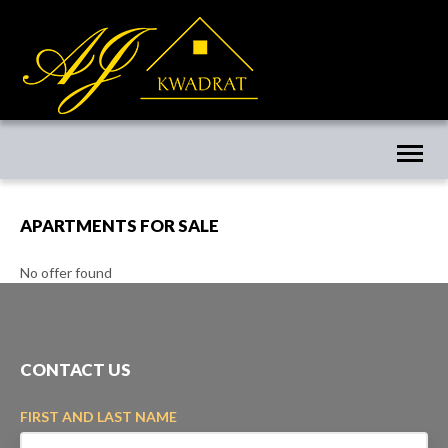
Toggl
naviga
APARTMENTS FOR SALE
No offer found
CONTACT US
FIRST AND LAST NAME