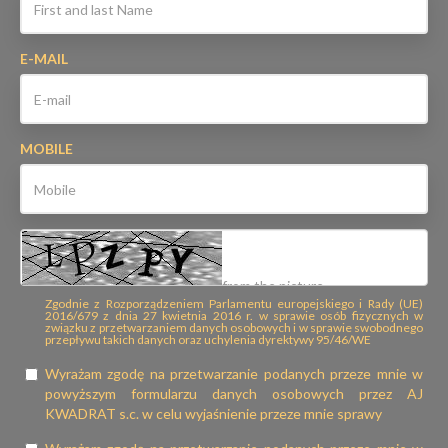
E-MAIL
MOBILE
Zgodnie z Rozporządzeniem Parlamentu europejskiego i Rady (UE)
2016/679 z dnia 27 kwietnia 2016 r. w sprawie osób fizycznych w
związku z przetwarzaniem danych osobowych i w sprawie swobodnego
przepływu takich danych oraz uchylenia dyrektywy 95/46/WE
Wyrażam zgodę na przetwarzanie podanych przeze mnie w
powyższym formularzu danych osobowych przez AJ
KWADRAT s.c. w celu wyjaśnienie przeze mnie sprawy