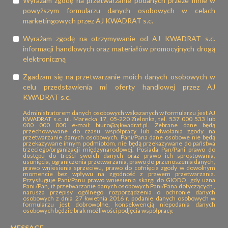
Wyrażam zgodę na przetwarzanie podanych przeze mnie w
powyższym formularzu danych osobowych w celach
marketingowych przez AJ KWADRAT s.c.
Wyrażam zgodę na otrzymywanie od AJ KWADRAT s.c.
informacji handlowych oraz materiałów promocyjnych drogą
elektroniczną
Zgadzam się na przetwarzanie moich danych osobowych w
celu przedstawienia mi oferty handlowej przez AJ
KWADRAT s.c.
Administratorem danych osobowych wskazanych w formularzu jest AJ
KWADRAT s.c. ul. Marecka 17, 05-220 Zielonka, tel. 537 000 533 lub
000 000 000 e-mail: biuro@ajkwadrat.pl. Zebrane dane będą
przechowywane do czasu współpracy lub odwołania zgody na
przetwarzanie danych osobowych. Pani/Pana dane osobowe nie będą
przekazywane innym podmiotom, nie będą przekazywane do państwa
trzeciego/organizacji międzynarodowej. Posiada Pan/Pani prawo do
dostępu do treści swoich danych oraz prawo ich sprostowania,
usunięcia, ograniczenia przetwarzania, prawo do przenoszenia danych,
prawo wniesienia sprzeciwu, prawo do cofnięcia zgody w dowolnym
momencie bez wpływu na zgodność z prawem przetwarzania.
Przysługuje Pani/Panu prawo wniesienia skargi do GIODO, gdy uzna
Pani /Pan, iż przetwarzanie danych osobowych Pani/Pana dotyczących ,
narusza przepisy ogólnego rozporządzenia o ochronie danych
osobowych z dnia 27 kwietnia 2016 r. podanie danych osobowych w
formularzu jest dobrowolne, konsekwencją niepodania danych
osobowych będzie brak możliwości podjęcia współpracy.
MESSAGE