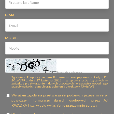
E-MAIL
MOBILE
Zgodnie z Rozporządzeniem Parlamentu europejskiego i Rady (UE)
2016/679 z dnia 27 kwietnia 2016 r. w sprawie osób fizycznych w
związku z przetwarzaniem danych osobowych i w sprawie swobodnego
przepływu takich danych oraz uchylenia dyrektywy 95/46/WE
Wyrażam zgodę na przetwarzanie podanych przeze mnie w
powyższym formularzu danych osobowych przez AJ
KWADRAT s.c. w celu wyjaśnienie przeze mnie sprawy