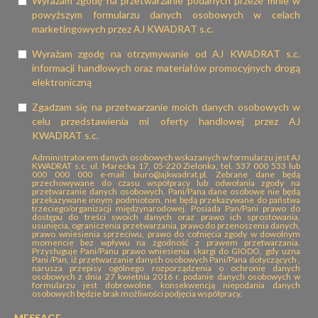
Wyrażam zgodę na przetwarzanie podanych przeze mnie w
powyższym formularzu danych osobowych w celach
marketingowych przez AJ KWADRAT s.c.
Wyrażam zgodę na otrzymywanie od AJ KWADRAT s.c.
informacji handlowych oraz materiałów promocyjnych drogą
elektroniczną
Zgadzam się na przetwarzanie moich danych osobowych w
celu przedstawienia mi oferty handlowej przez AJ
KWADRAT s.c.
Administratorem danych osobowych wskazanych w formularzu jest AJ
KWADRAT s.c. ul. Marecka 17, 05-220 Zielonka, tel. 537 000 533 lub
000 000 000 e-mail: biuro@ajkwadrat.pl. Zebrane dane będą
przechowywane do czasu współpracy lub odwołania zgody na
przetwarzanie danych osobowych. Pani/Pana dane osobowe nie będą
przekazywane innym podmiotom, nie będą przekazywane do państwa
trzeciego/organizacji międzynarodowej. Posiada Pan/Pani prawo do
dostępu do treści swoich danych oraz prawo ich sprostowania,
usunięcia, ograniczenia przetwarzania, prawo do przenoszenia danych,
prawo wniesienia sprzeciwu, prawo do cofnięcia zgody w dowolnym
momencie bez wpływu na zgodność z prawem przetwarzania.
Przysługuje Pani/Panu prawo wniesienia skargi do GIODO, gdy uzna
Pani /Pan, iż przetwarzanie danych osobowych Pani/Pana dotyczących ,
narusza przepisy ogólnego rozporządzenia o ochronie danych
osobowych z dnia 27 kwietnia 2016 r. podanie danych osobowych w
formularzu jest dobrowolne, konsekwencją niepodania danych
osobowych będzie brak możliwości podjęcia współpracy.
MESSAGE