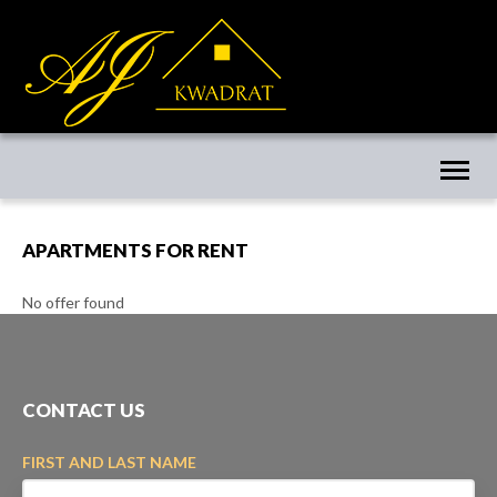
Toggl
naviga
APARTMENTS FOR RENT
No offer found
CONTACT US
FIRST AND LAST NAME