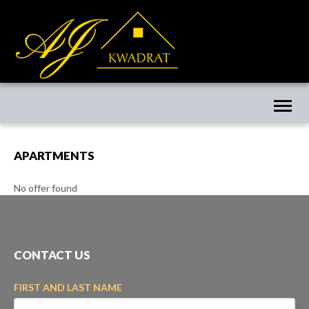
Toggl
naviga
APARTMENTS
No offer found
CONTACT US
FIRST AND LAST NAME