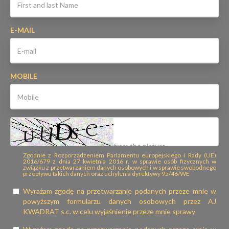
E-MAIL
MOBILE
Zgodnie z Rozporządzeniem Parlamentu europejskiego i Rady (UE)
2016/679 z dnia 27 kwietnia 2016 r. w sprawie osób fizycznych w
związku z przetwarzaniem danych osobowych i w sprawie swobodnego
przepływu takich danych oraz uchylenia dyrektywy 95/46/WE
Wyrażam zgodę na przetwarzanie podanych przeze mnie w
powyższym formularzu danych osobowych przez AJ
KWADRAT s.c. w celu wyjaśnienie przeze mnie sprawy