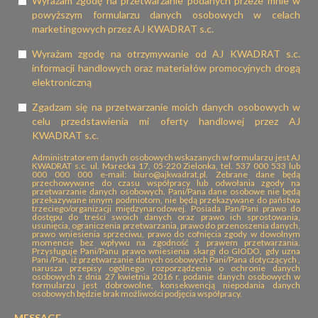
Wyrażam zgodę na przetwarzanie podanych przeze mnie w
powyższym formularzu danych osobowych w celach
marketingowych przez AJ KWADRAT s.c.
Wyrażam zgodę na otrzymywanie od AJ KWADRAT s.c.
informacji handlowych oraz materiałów promocyjnych drogą
elektroniczną
Zgadzam się na przetwarzanie moich danych osobowych w
celu przedstawienia mi oferty handlowej przez AJ
KWADRAT s.c.
Administratorem danych osobowych wskazanych w formularzu jest AJ
KWADRAT s.c. ul. Marecka 17, 05-220 Zielonka, tel. 537 000 533 lub
000 000 000 e-mail: biuro@ajkwadrat.pl. Zebrane dane będą
przechowywane do czasu współpracy lub odwołania zgody na
przetwarzanie danych osobowych. Pani/Pana dane osobowe nie będą
przekazywane innym podmiotom, nie będą przekazywane do państwa
trzeciego/organizacji międzynarodowej. Posiada Pan/Pani prawo do
dostępu do treści swoich danych oraz prawo ich sprostowania,
usunięcia, ograniczenia przetwarzania, prawo do przenoszenia danych,
prawo wniesienia sprzeciwu, prawo do cofnięcia zgody w dowolnym
momencie bez wpływu na zgodność z prawem przetwarzania.
Przysługuje Pani/Panu prawo wniesienia skargi do GIODO, gdy uzna
Pani /Pan, iż przetwarzanie danych osobowych Pani/Pana dotyczących ,
narusza przepisy ogólnego rozporządzenia o ochronie danych
osobowych z dnia 27 kwietnia 2016 r. podanie danych osobowych w
formularzu jest dobrowolne, konsekwencją niepodania danych
osobowych będzie brak możliwości podjęcia współpracy.
MESSAGE