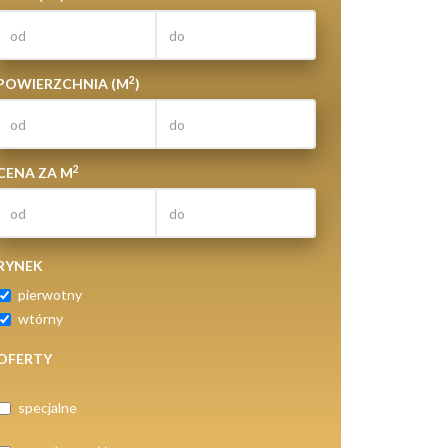
2
POWIERZCHNIA (M
)
2
CENA ZA M
RYNEK
pierwotny
wtórny
OFERTY
specjalne