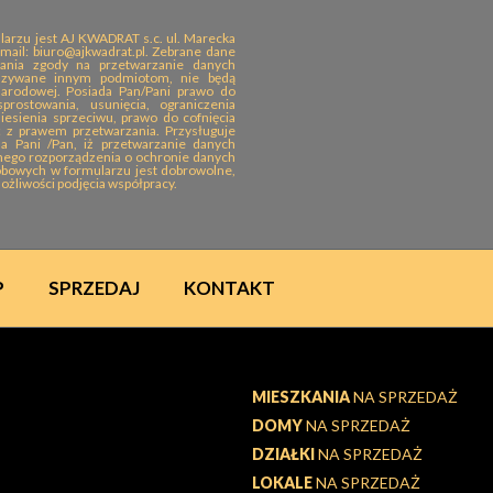
rzu jest AJ KWADRAT s.c. ul. Marecka
mail: biuro@ajkwadrat.pl. Zebrane dane
ania zgody na przetwarzanie danych
azywane innym podmiotom, nie będą
narodowej. Posiada Pan/Pani prawo do
ostowania, usunięcia, ograniczenia
esienia sprzeciwu, prawo do cofnięcia
 prawem przetwarzania. Przysługuje
a Pani /Pan, iż przetwarzanie danych
lnego rozporządzenia o ochronie danych
obowych w formularzu jest dobrowolne,
żliwości podjęcia współpracy.
P
SPRZEDAJ
KONTAKT
MIESZKANIA
NA SPRZEDAŻ
DOMY
NA SPRZEDAŻ
DZIAŁKI
NA SPRZEDAŻ
LOKALE
NA SPRZEDAŻ