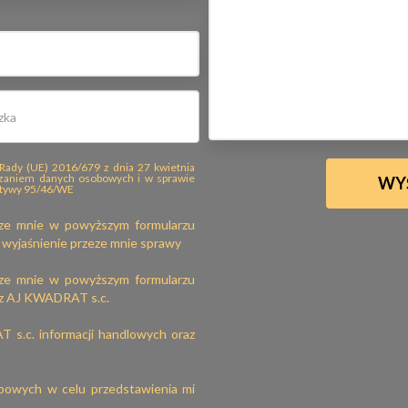
Rady (UE) 2016/679 z dnia 27 kwietnia
rzaniem danych osobowych i w sprawie
ktywy 95/46/WE
ze mnie w powyższym formularzu
wyjaśnienie przeze mnie sprawy
ze mnie w powyższym formularzu
ez AJ KWADRAT s.c.
s.c. informacji handlowych oraz
bowych w celu przedstawienia mi