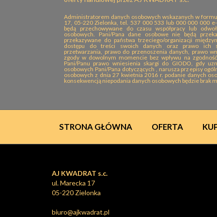
Administratorem danych osobowych wskazanych w formula
17, 05-220 Zielonka, tel. 537 000 533 lub 000 000 000 e-
będą przechowywane do czasu współpracy lub odwoł
osobowych. Pani/Pana dane osobowe nie będą przek
przekazywane do państwa trzeciego/organizacji między
dostępu do treści swoich danych oraz prawo ich spr
przetwarzania, prawo do przenoszenia danych, prawo wni
zgody w dowolnym momencie bez wpływu na zgodność z
Pani/Panu prawo wniesienia skargi do GIODO, gdy uzn
osobowych Pani/Pana dotyczących , narusza przepisy ogó
osobowych z dnia 27 kwietnia 2016 r. podanie danych os
konsekwencją niepodania danych osobowych będzie brak mo
STRONA GŁÓWNA
OFERTA
KU
AJ KWADRAT s.c.
ul. Marecka 17
05-220 Zielonka
biuro@ajkwadrat.pl