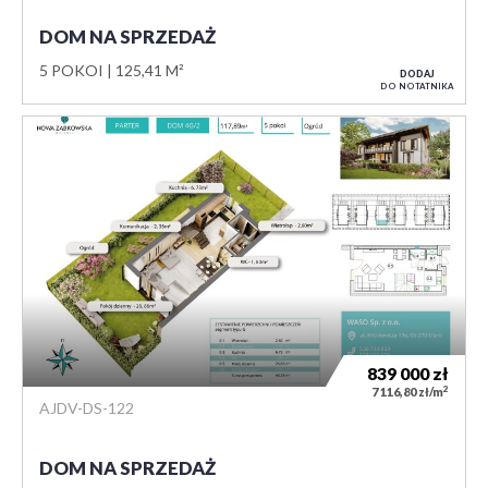
DOM NA SPRZEDAŻ
5 POKOI
125,41 M²
DODAJ
DO NOTATNIKA
839 000
zł
2
7 116,80 zł/m
AJDV-DS-122
DOM NA SPRZEDAŻ