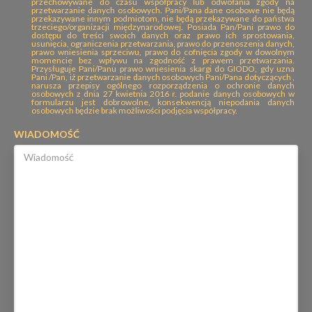
przechowywane do czasu współpracy lub odwołania zgody na
przetwarzanie danych osobowych. Pani/Pana dane osobowe nie będą
przekazywane innym podmiotom, nie będą przekazywane do państwa
trzeciego/organizacji międzynarodowej. Posiada Pan/Pani prawo do
dostępu do treści swoich danych oraz prawo ich sprostowania,
usunięcia, ograniczenia przetwarzania, prawo do przenoszenia danych,
prawo wniesienia sprzeciwu, prawo do cofnięcia zgody w dowolnym
momencie bez wpływu na zgodność z prawem przetwarzania.
Przysługuje Pani/Panu prawo wniesienia skargi do GIODO, gdy uzna
Pani /Pan, iż przetwarzanie danych osobowych Pani/Pana dotyczących ,
narusza przepisy ogólnego rozporządzenia o ochronie danych
osobowych z dnia 27 kwietnia 2016 r. podanie danych osobowych w
formularzu jest dobrowolne, konsekwencją niepodania danych
osobowych będzie brak możliwości podjęcia współpracy.
WIADOMOŚĆ