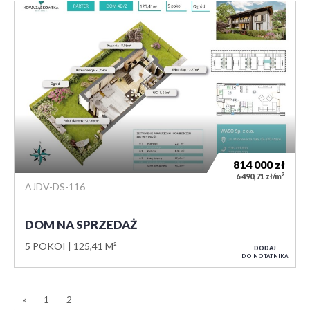
814 000
zł
2
6 490,71 zł/m
AJDV-DS-116
DOM NA SPRZEDAŻ
5 POKOI
125,41 M²
DODAJ
DO NOTATNIKA
«
1
2