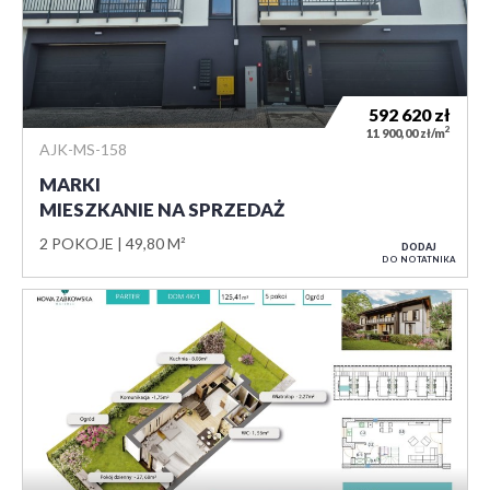
592 620
zł
2
11 900,00 zł/m
AJK-MS-158
MARKI
MIESZKANIE NA SPRZEDAŻ
2 POKOJE
49,80 M²
DODAJ
DO NOTATNIKA