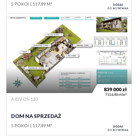
5 POKOI
117,89 M²
DODAJ
DO NOTATNIKA
839 000
zł
2
7 116,80 zł/m
AJDV-DS-120
DOM NA SPRZEDAŻ
5 POKOI
117,89 M²
DODAJ
DO NOTATNIKA