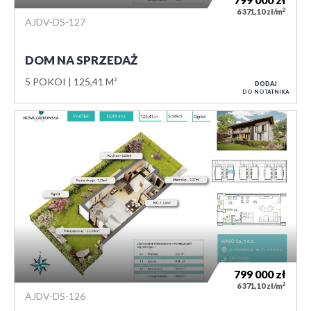
2
6 371,10 zł/m
AJDV-DS-127
DOM NA SPRZEDAŻ
5 POKOI
125,41 M²
DODAJ
DO NOTATNIKA
799 000
zł
2
6 371,10 zł/m
AJDV-DS-126