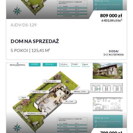
809 000
zł
2
6 450,84 zł/m
AJDV-DS-129
DOM NA SPRZEDAŻ
5 POKOI
125,41 M²
DODAJ
DO NOTATNIKA
799 000
zł