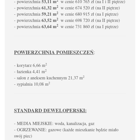
2
53,11 m
- powierzchnia
w cenie 610 765 zł (na I i II piętrze)
2
61,32 m
- powierzchnia
w cenie 674 520 zł (na II piętrze)
2
59,21 m
- powierzchnia
w cenie 680 915 zł (na I piętrze)
2
63,52 m
- powierzchnia
w cenie 698 720 zł (na II piętrze)
2
63,64 m
- powierzchnia
w cenie 731 860 zł (na I piętrze)
POWIERZCHNIA POMIESZCZEŃ
:
2
- korytarz 6,66 m
2
- łazienka 4,41 m
2
- salon z aneksem kuchennym 21,37 m
2
- sypialnia 10,08 m
STANDARD DEWELOPERSKI:
- MEDIA MIEJSKIE: woda, kanalizacja, gaz
- OGRZEWANIE: gazowe (każde mieszkanie będzie miało
swój piec)