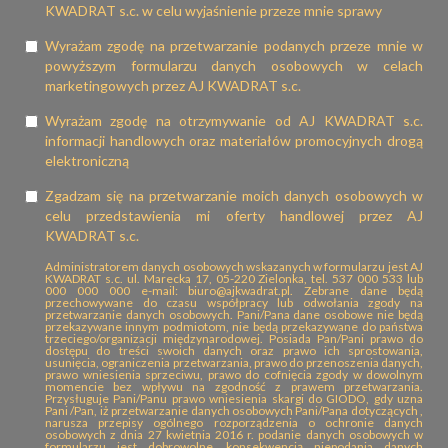
KWADRAT s.c. w celu wyjaśnienie przeze mnie sprawy
Wyrażam zgodę na przetwarzanie podanych przeze mnie w
powyższym formularzu danych osobowych w celach
marketingowych przez AJ KWADRAT s.c.
Wyrażam zgodę na otrzymywanie od AJ KWADRAT s.c.
informacji handlowych oraz materiałów promocyjnych drogą
elektroniczną
Zgadzam się na przetwarzanie moich danych osobowych w
celu przedstawienia mi oferty handlowej przez AJ
KWADRAT s.c.
Administratorem danych osobowych wskazanych w formularzu jest AJ
KWADRAT s.c. ul. Marecka 17, 05-220 Zielonka, tel. 537 000 533 lub
000 000 000 e-mail: biuro@ajkwadrat.pl. Zebrane dane będą
przechowywane do czasu współpracy lub odwołania zgody na
przetwarzanie danych osobowych. Pani/Pana dane osobowe nie będą
przekazywane innym podmiotom, nie będą przekazywane do państwa
trzeciego/organizacji międzynarodowej. Posiada Pan/Pani prawo do
dostępu do treści swoich danych oraz prawo ich sprostowania,
usunięcia, ograniczenia przetwarzania, prawo do przenoszenia danych,
prawo wniesienia sprzeciwu, prawo do cofnięcia zgody w dowolnym
momencie bez wpływu na zgodność z prawem przetwarzania.
Przysługuje Pani/Panu prawo wniesienia skargi do GIODO, gdy uzna
Pani /Pan, iż przetwarzanie danych osobowych Pani/Pana dotyczących ,
narusza przepisy ogólnego rozporządzenia o ochronie danych
osobowych z dnia 27 kwietnia 2016 r. podanie danych osobowych w
formularzu jest dobrowolne, konsekwencją niepodania danych