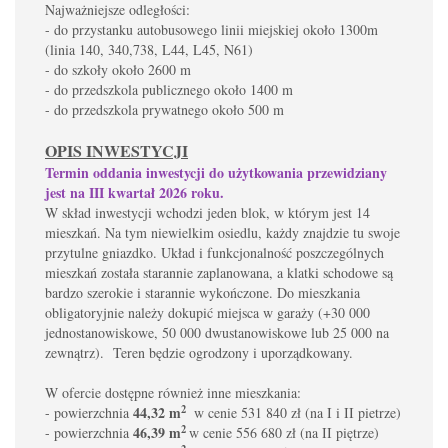
Najważniejsze odległości:
- do przystanku autobusowego linii miejskiej około 1300m
(linia 140, 340,738, L44, L45, N61)
- do szkoły około 2600 m
- do przedszkola publicznego około 1400 m
- do przedszkola prywatnego około 500 m
OPIS INWESTYCJI
Termin oddania inwestycji do użytkowania przewidziany
jest na III kwartał 2026 roku.
W skład inwestycji wchodzi jeden blok, w którym jest 14
mieszkań. Na tym niewielkim osiedlu, każdy znajdzie tu swoje
przytulne gniazdko. Układ i funkcjonalność poszczególnych
mieszkań została starannie zaplanowana, a klatki schodowe są
bardzo szerokie i starannie wykończone. Do mieszkania
obligatoryjnie należy dokupić miejsca w garaży (+30 000
jednostanowiskowe, 50 000 dwustanowiskowe lub 25 000 na
zewnątrz). Teren będzie ogrodzony i uporządkowany.
W ofercie dostępne również inne mieszkania:
2
44,32 m
- powierzchnia
w cenie 531 840 zł (na I i II pietrze)
2
46,39 m
-
powierzchnia
w cenie 556 680 zł (na II piętrze)