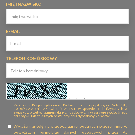
IMIĘ I NAZWISKO
E-MAIL
TELEFON KOMÓRKOWY
Zgodnie z Rozporządzeniem Parlamentu europejskiego i Rady (UE)
2016/679 z dnia 27 kwietnia 2016 r. w sprawie osób fizycznych w
związku z przetwarzaniem danych osobowych i w sprawie swobodnego
przepływu takich danych oraz uchylenia dyrektywy 95/46/WE
Wyrażam zgodę na przetwarzanie podanych przeze mnie w
powyższym formularzu danych osobowych przez AJ